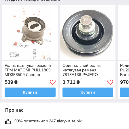
Ролик-натягувач ременя
Оригінальний ролик-
Роли
ГРМ MATOMI PULL1809
натягувач ременя
PU2
MD356509 Ланцер
7813A136 PAJERO
Ваг
Паджеро Вагон
539
3 711
970
₴
₴
Купити
Купити
Про нас
99% позитивних з 247 відгуків за рік