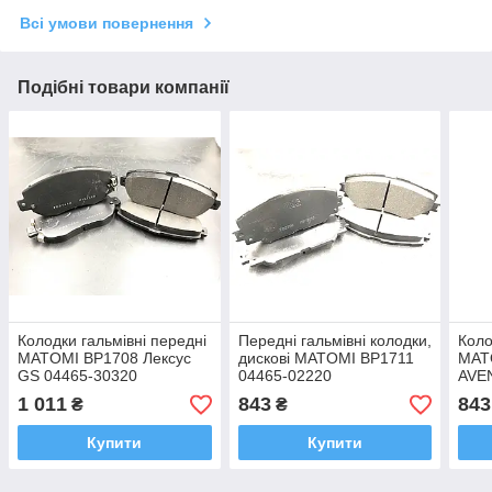
Всі умови повернення
Подібні товари компанії
Колодки гальмівні передні
Передні гальмівні колодки,
Коло
MATOMI BP1708 Лексус
дискові MATOMI BP1711
MATO
GS 04465-30320
04465-02220
AVE
1 011
843
843
₴
₴
Купити
Купити