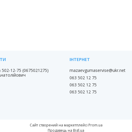
) 502-12-75
0675021275
mazaevgumaservise@ukr.net
Анатолійович
063 502 12 75
063 502 12 75
063 502 12 75
Сайт створений на маркетплейсі
Prom.ua
Продавець на Bigl.ua