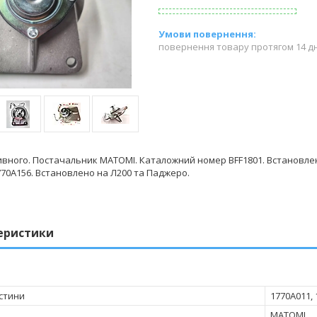
повернення товару протягом 14 д
ивного. Постачальник MATOMI. Каталожний номер BFF1801. Встановле
770A156. Встановлено на Л200 та Паджеро.
еристики
стини
1770A011,
MATOMI