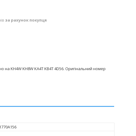
нів
за рахунок покупця
но на KH4W KH8W KA4T KB4T 4D56. Оригінальний номер
 1770A156