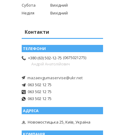
Субота
Вихідний
Неділя
Вихідний
Контакти
0675021275
+380 (63) 502-12-75
Андрій Анатолійович
mazaevgumaservise@ukr.net
063 502 12 75
063 502 12 75
063 502 12 75
Новомостицька 25, Київ, Україна