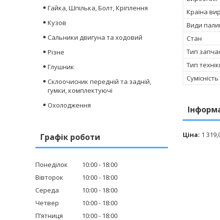
Гайка, Шпілька, Болт, Кріплення
Країна ви
Кузов
Види пали
Сальники двигуна та ходовий
Стан
Тип запча
Різне
Тип технік
Глушник
Сумісність
Склоочисник передній та задній,
гумки, комплектуючі
Охолодження
Інформ
Ціна:
1 319,
Графік роботи
Понеділок
10:00
18:00
Вівторок
10:00
18:00
Середа
10:00
18:00
Четвер
10:00
18:00
Пʼятниця
10:00
18:00