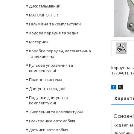
Диск гальмівний
MATOMI_OTHER
Гальмівна та комплектуючі
Ходова передня та задня
Моторчик
Коробка передач, автоматична
та механічна
Рульове управління та
Корпус пал
комплектуючі
1770A011, 1
Паливна система
Двигун та складові
Подушки двигуна та
Характ
комплектуючі
Зчеплення та комплектуючі
Основні
Електроніка автомобіля
Код запча
Датчики автомобіля
Виробник