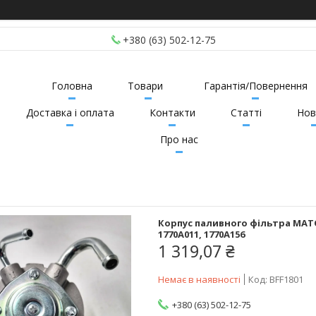
+380 (63) 502-12-75
Головна
Товари
Гарантія/Повернення
Доставка і оплата
Контакти
Статті
Нов
Про нас
Корпус паливного фільтра MATO
1770A011, 1770A156
1 319,07 ₴
Немає в наявності
Код:
BFF1801
+380 (63) 502-12-75