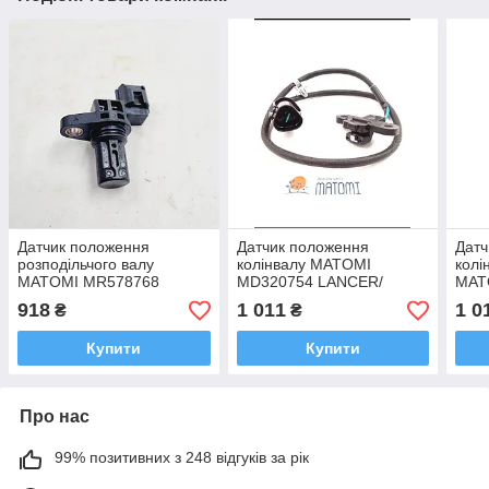
Датчик положення
Датчик положення
Датч
розподільчого валу
колінвалу MATOMI
колі
MATOMI MR578768
MD320754 LANCER/
MAT
Аутлендер XL D
Лансер, OUTLANDER/
2373
918
1 011
1 0
₴
₴
Аутлендер
Trail
Tiida
Купити
Купити
Про нас
99% позитивних з 248 відгуків за рік