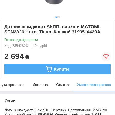
Датчик швидкості АКПП, верхній MATOMI
SEN2826 Ноте, Тіана, Кашкай 31935-X420A
Готово до відправки
Код: SEN2826
Роздріб
2 694
₴
Купити
дгуки про товар
Доставка
Оплата
Умови повернення
Опис
Датчик швидкості. (В АКПП, Верхній). Постачальник MATOMI.
Каталожний номер SEN2826. Оригінальний номер 31935-