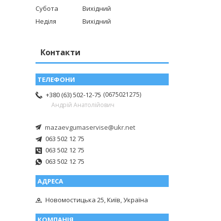
Субота
Вихідний
Неділя
Вихідний
Контакти
0675021275
+380 (63) 502-12-75
Андрій Анатолійович
mazaevgumaservise@ukr.net
063 502 12 75
063 502 12 75
063 502 12 75
Новомостицька 25, Київ, Україна