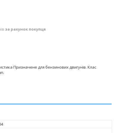
нів
за рахунок покупця
истика Призначене для бензинових двигунів. Клас
an.
04