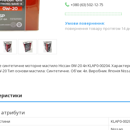
+380 (63) 502-12-75
повернення товару протягом 14 д
 синтетичне моторне мастило Ніссан 0W-20 4л KLAP0-00204. Характер
0W-20 Тип основи мастила: Синтетичне. Об'єм: 4л. Виробник Японія Niss
еристики
 атрибути
стини
KLAP0-002
Nissan