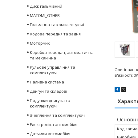
Диск гальмівний
MATOMI_OTHER
Гальмівна та комплектуючі
Ходова передня та задня
Моторчик
Коробка передач, автоматична
та механічна
Рульове управління та
Оригінальне
комплектуючі
в'язкості: 
Паливна система
Двигун та складові
Подушки двигуна та
Характ
комплектуючі
Зчеплення та комплектуючі
Основні
Електроніка автомобіля
Код запча
Датчики автомобіля
Виробник