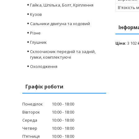
Гайка, Шпілька, Болт, Кріплення
В'язкість 
Кузов
Сальники двигуна та ходовий
Інформ
Різне
Глушник
Ціна:
3 102 
Склоочисник передній та задній,
гумки, комплектуючі
Охолодження
Графік роботи
Понеділок
10:00
18:00
Вівторок
10:00
18:00
Середа
10:00
18:00
Четвер
10:00
18:00
Пʼятниця
10:00
18:00