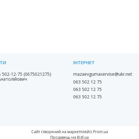
) 502-12-75
0675021275
mazaevgumaservise@ukr.net
Анатолійович
063 502 12 75
063 502 12 75
063 502 12 75
Сайт створений на маркетплейсі
Prom.ua
Продавець на Bigl.ua