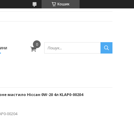
Кошик
ини
е мастило Ніссан 0W-20 4л KLAP0-00204
AP0-00204