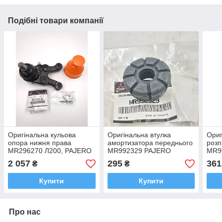
Подібні товари компанії
Оригінальна кульова
Оригінальна втулка
Ориг
опора нижня права
амортизатора переднього
розп
MR296270 Л200, PAJERO
MR992329 PAJERO
MR9
Паджеро Спорт
Паджеро Спорт, Л200
Падж
2 057
295
361
₴
₴
Купити
Купити
Про нас