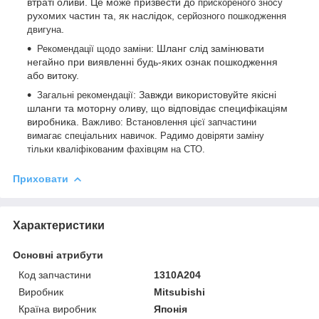
втраті оливи. Це може призвести до
прискореного зносу
рухомих частин та, як наслідок,
серйозного пошкодження
.
двигуна
: Шланг слід замінювати
Рекомендації щодо заміни
негайно при виявленні будь-яких ознак пошкодження
або витоку.
: Завжди використовуйте якісні
Загальні рекомендації
шланги та моторну оливу, що відповідає специфікаціям
виробника.
Важливо: Встановлення цієї запчастини
вимагає спеціальних навичок. Радимо довіряти заміну
тільки кваліфікованим фахівцям на СТО.
Приховати
Характеристики
Основні атрибути
Код запчастини
1310A204
Виробник
Mitsubishi
Країна виробник
Японія