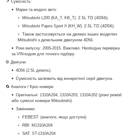
📌
:
Сумісність
:
Марки та моделі авто
: 2.5L TD (4D56).
Mitsubishi L200 (KA_T, KB_T)
: 2.5L TD (4D56).
Mitsubishi Pajero Sport II (KH_W)
Також застосовується на деяких інших моделях
Mitsubishi з дизельним двигуном
.
4D56
:
.
Роки випуску
2005-2015
Важливо: Необхідна перевірка
за VIN-кодом для точного підбору.
⚙️
:
Двигуни
.
4D56 (2.5L дизель)
Сумісність залежить від конкретної серії двигуна.
🔄
:
Аналоги / Крос-номери
:
,
,
(різні ревізії
Оригінальні
1310A204
1310A203
1310A202
або сумісні номери Mitsubishi).
:
Замінники
FEBEST:
(аналоги, якщо доступні)
RBI:
M1310A204
SAT:
ST-1310A204