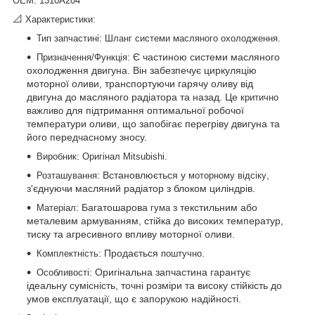
OEM
1310A204
📐
:
Характеристики
:
.
Тип запчастині
Шланг системи масляного охолодження
: Є частиною системи масляного
Призначення/Функція
охолодження двигуна. Він забезпечує циркуляцію
моторної оливи, транспортуючи гарячу оливу від
двигуна до масляного радіатора та назад. Це
критично
для підтримання оптимальної робочої
важливо
температури оливи, що запобігає перегріву двигуна та
його передчасному зносу.
:
.
Виробник
Оригінал Mitsubishi
: Встановлюється у
,
Розташування
моторному відсіку
з'єднуючи масляний радіатор з блоком циліндрів.
: Багатошарова
з текстильним або
Матеріал
гума
металевим армуванням, стійка до високих температур,
тиску та агресивного впливу моторної оливи.
: Продається
.
Комплектність
поштучно
: Оригінальна запчастина гарантує
Особливості
ідеальну сумісність, точні розміри та високу стійкість до
умов експлуатації, що є запорукою надійності.