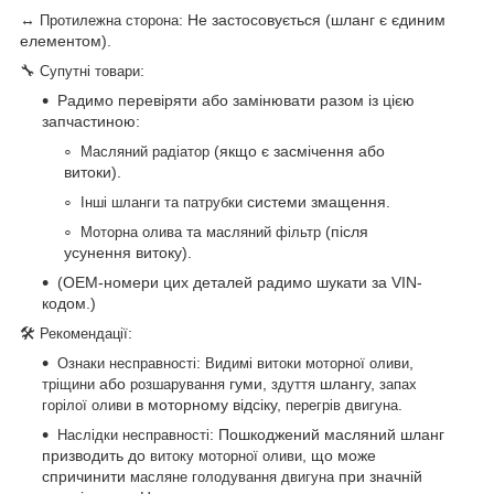
↔
: Не застосовується (шланг є єдиним
Протилежна сторона
елементом).
🔧
:
Супутні товари
Радимо перевіряти або замінювати разом із цією
запчастиною:
(якщо є засмічення або
Масляний радіатор
витоки).
системи змащення.
Інші шланги та патрубки
та
(після
Моторна олива
масляний фільтр
усунення витоку).
(OEM-номери цих деталей радимо шукати за VIN-
кодом.)
🛠
:
Рекомендації
:
,
Ознаки несправності
Видимі витоки моторної оливи
або
гуми,
шлангу,
тріщини
розшарування
здуття
запах
в моторному відсіку,
.
горілої оливи
перегрів двигуна
: Пошкоджений масляний шланг
Наслідки несправності
призводить до
, що може
витоку моторної оливи
спричинити
при значній
масляне голодування двигуна