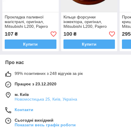
Прокладка паливної
Кільце форсунки
Прок
магістралі, оригінал,
інжектора, оригінал,
криш
Mitsubishi L200, Pajero
Mitsubishi L200, Pajero
Mits
Sport 2005-2015 OEM
Sport 2005-2015 OEM
Spor
107
100
295
₴
₴
MN187847
MN155904
106
Купити
Купити
Про нас
99% позитивних з 248 відгуків за рік
Працює з 23.12.2020
м. Київ
Новомостицька 25, Київ, Україна
Контакти
Сьогодні вихідний
Показати весь графік роботи