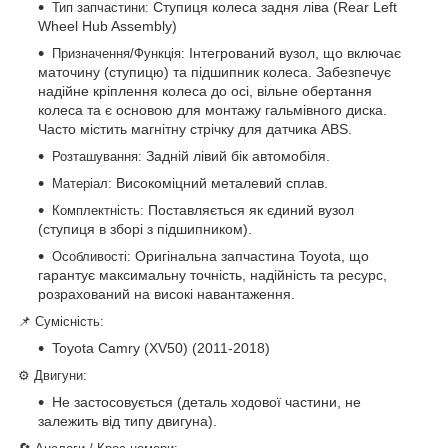
Ступиця колеса задня ліва (Rear Left
Тип запчастини:
Wheel Hub Assembly)
Інтегрований вузол, що включає
Призначення/Функція:
маточину (ступицю) та підшипник колеса. Забезпечує
надійне кріплення колеса до осі, вільне обертання
колеса та є основою для монтажу гальмівного диска.
Часто містить магнітну стрічку для датчика ABS.
Задній лівий бік автомобіля.
Розташування:
Високоміцний металевий сплав.
Матеріал:
Поставляється як єдиний вузол
Комплектність:
(ступиця в зборі з підшипником).
Оригінальна запчастина Toyota, що
Особливості:
гарантує максимальну точність, надійність та ресурс,
розрахований на високі навантаження.
📌 Сумісність:
Toyota Camry (XV50) (2011-2018)
⚙️ Двигуни:
Не застосовується (деталь ходової частини, не
залежить від типу двигуна).