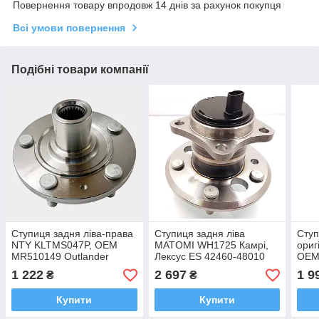
Повернення товару впродовж 14 днів за рахунок покупця
Всі умови повернення
Подібні товари компанії
Ступиця задня ліва-права
Ступиця задня ліва
Ступ
NTY KLTMS047P, OEM
MATOMI WH1725 Камрі,
ориг
MR510149 Outlander
Лексус ES 42460-48010
OEM
РАВ4
1 222
2 697
1 9
₴
₴
Купити
Купити