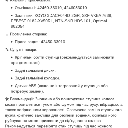
🔄 Аналоги / Крос-номери:
42460-33010, 4246033010
Оригінальні:
KOYO 3DACF044D-2GR, SKF VKBA 7639,
Замінники:
FEBEST 0182-XV50RL, NTN-SNR HDS.101, Optimal
982054
↔ Протилежна сторона:
Права задня: 42450-33010
🔧 Супутні товари:
Кріпильні болти ступиці (рекомендується замінювати
при демонтажі).
Задні гальмівні диски.
Задні гальмівні колодки.
Датчик ABS (якщо не інтегрований у ступицю або
потребує заміни).
Зношена або пошкоджена ступиця колеса
🛠 Рекомендації:
може проявлятися гулом або шумом під час руху, вібрацією, а
також погіршенням керованості. Своєчасна заміна ступичного
вузла критично важлива для безпеки водіння, оскільки його
руйнування може призвести до від'єднання колеса.
Рекомендується перевіряти стан ступиць під час кожного