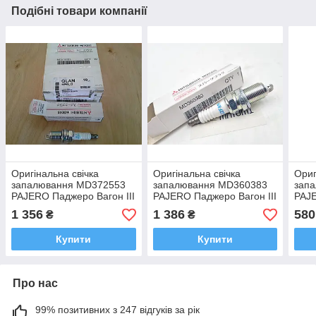
Подібні товари компанії
Оригінальна свічка
Оригінальна свічка
Ориг
запалювання MD372553
запалювання MD360383
зап
PAJERO Паджеро Вагон III
PAJERO Паджеро Вагон III
PAJE
3. PAJERO Паджеро
3.5
3. 3.
1 356
1 386
580
₴
₴
Спорт 3. Аутлендер
Купити
Купити
Про нас
99% позитивних з 247 відгуків за рік