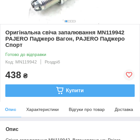
Оригінальна свіча запалювання MN119942
PAJERO Паджеро Вагон, PAJERO Паджеро
Спорт
Готово до відправки
Код: MN119942
Роздріб
438
₴
Купити
Опис
Характеристики
Відгуки про товар
Доставка
Опис
Свічка запалювання MN119942. Встановлено на: Pajero