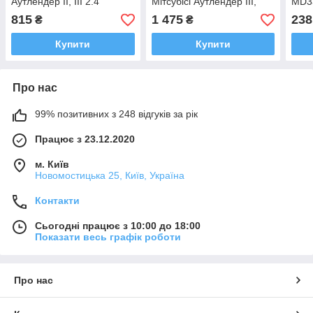
Аутлендер II, III 2.4
Мітсубісі Аутлендер III,
MD33
АСХ, Лансер X 2007-2024
Lanc
815
1 475
238
₴
₴
(CS3
Купити
Купити
Про нас
99% позитивних з 248 відгуків за рік
Працює з 23.12.2020
м. Київ
Новомостицька 25, Київ, Україна
Контакти
Сьогодні працює з 10:00 до 18:00
Показати весь графік роботи
Про нас