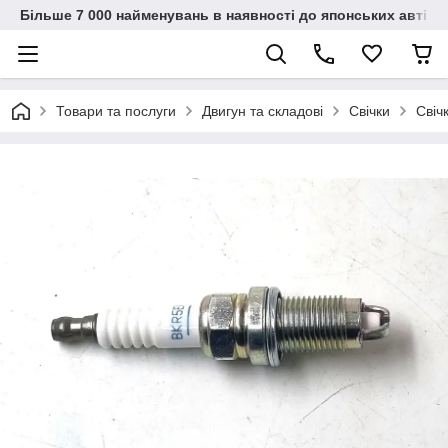
Більше 7 000 найменувань в наявності до японських автіво
Товари та послуги
Двигун та складові
Свічки
Свіч