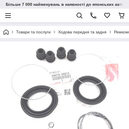
Більше 7 000 найменувань в наявності до японських автіво
Товари та послуги
Ходова передня та задня
Ремком