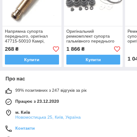
Напрямна супорта
Оригінальний
Ремк
переднього, оригінал
ремкомплект супорта
супо
47715-50010 Камрі,
гальмівного переднього
ориг
Лексус ES
04478-33100 Камрі,
Ланд
268
1 866
₴
₴
Лексус РАВ4
Лекс
1 0
Купити
Купити
Про нас
99% позитивних з 247 відгуків за рік
Працює з 23.12.2020
м. Київ
Новомостицька 25, Київ, Україна
Контакти