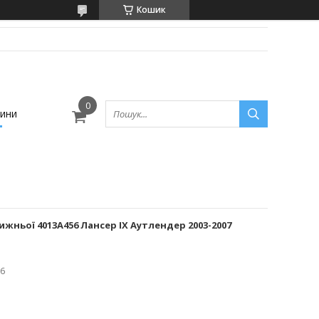
Кошик
ини
жньої 4013A456 Лансер IX Аутлендер 2003-2007
6