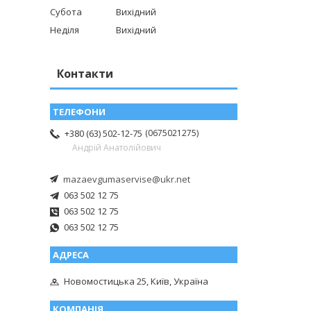
Субота
Вихідний
Неділя
Вихідний
Контакти
0675021275
+380 (63) 502-12-75
Андрій Анатолійович
mazaevgumaservise@ukr.net
063 502 12 75
063 502 12 75
063 502 12 75
Новомостицька 25, Київ, Україна