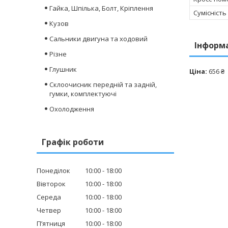
Гайка, Шпілька, Болт, Кріплення
Сумісність
Кузов
Сальники двигуна та ходовий
Інформ
Різне
Глушник
Ціна:
656 ₴
Склоочисник передній та задній,
гумки, комплектуючі
Охолодження
Графік роботи
Понеділок
10:00
18:00
Вівторок
10:00
18:00
Середа
10:00
18:00
Четвер
10:00
18:00
Пʼятниця
10:00
18:00