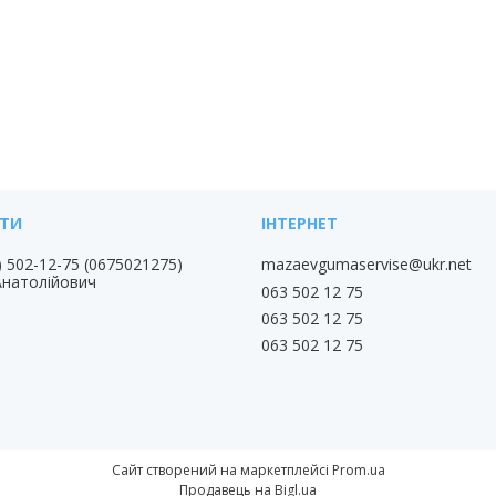
) 502-12-75
0675021275
mazaevgumaservise@ukr.net
Анатолійович
063 502 12 75
063 502 12 75
063 502 12 75
Сайт створений на маркетплейсі
Prom.ua
Продавець на Bigl.ua