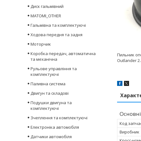
Диск гальмівний
MATOMI_OTHER
Гальмівна та комплектуючі
Ходова передня та задня
Моторчик
Коробка передач, автоматична
Пильник опор
та механічна
Outlander 2
Рульове управління та
комплектуючі
Паливна система
Двигун та складові
Характ
Подушки двигуна та
комплектуючі
Основні
Зчеплення та комплектуючі
Код запча
Електроніка автомобіля
Виробник
Датчики автомобіля
Кросс-ном