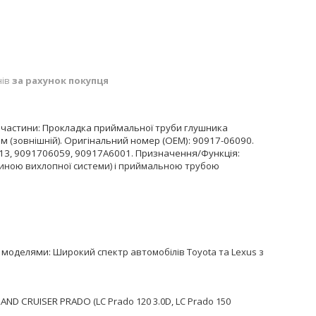
нів
за рахунок покупця
пчастини:
Прокладка приймальної труби глушника
мм
(зовнішній).
Оригінальний номер (OEM):
90917-06090
.
013, 9091706059, 90917A6001
.
Призначення/Функція:
иною вихлопної системи) і приймальною трубою
з моделями:
Широкий спектр автомобілів Toyota та Lexus з
LAND CRUISER PRADO
(LC Prado 120 3.0D, LC Prado 150