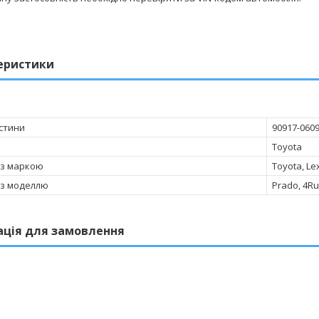
еристики
стини
90917-060
Toyota
 з маркою
Toyota, Le
 з моделлю
Prado, 4Ru
ація для замовлення