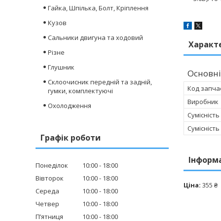
Гайка, Шпілька, Болт, Кріплення
Кузов
Сальники двигуна та ходовий
Характ
Різне
Глушник
Основні
Склоочисник передній та задній,
Код запча
гумки, комплектуючі
Виробник
Охолодження
Сумісність
Сумісність
Графік роботи
Інформ
Понеділок
10:00
18:00
Вівторок
10:00
18:00
Ціна:
355 ₴
Середа
10:00
18:00
Четвер
10:00
18:00
Пʼятниця
10:00
18:00