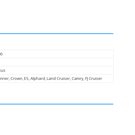
90
xus
nner, Crown, ES, Alphard, Land Cruiser, Camry, FJ Cruiser