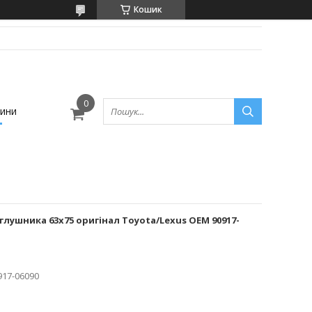
Кошик
ини
лушника 63x75 оригінал Toyota/Lexus OEM 90917-
917-06090