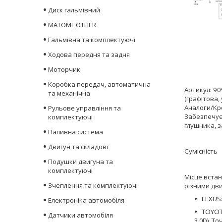
Диск гальмівний
MATOMI_OTHER
Гальмівна та комплектуючі
Ходова передня та задня
Моторчик
Коробка передач, автоматична
Артикул:
90
та механічна
(графітова,
Аналоги/Кр
Рульове управління та
Забезпечу
комплектуючі
глушника, з
Паливна система
Двигун та складові
Сумісність
Подушки двигуна та
комплектуючі
Місце вста
Зчеплення та комплектуючі
різними дви
LEXUS
Електроніка автомобіля
TOYOT
Датчики автомобіля
3.0D).
Точ