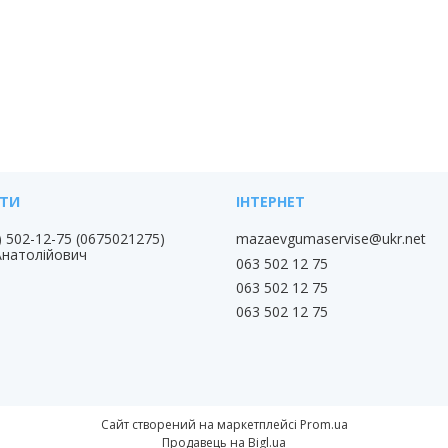
) 502-12-75
0675021275
mazaevgumaservise@ukr.net
Анатолійович
063 502 12 75
063 502 12 75
063 502 12 75
Сайт створений на маркетплейсі
Prom.ua
Продавець на Bigl.ua