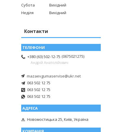
Субота
Вихідний
Неділя
Вихідний
Контакти
0675021275
+380 (63) 502-12-75
Андрій Анатолійович
mazaevgumaservise@ukr.net
063 502 12 75
063 502 12 75
063 502 12 75
Новомостицька 25, Київ, Україна