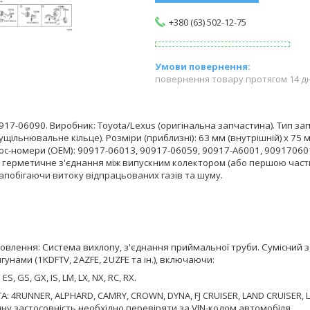
+380 (63) 502-12-75
повернення товару протягом 14 д
917-06090
.
Виробник:
Toyota/Lexus
(
оригінальна запчастина
).
Тип за
 ущільнювальне кільце).
Розміри (приблизні):
63 мм
(внутрішній) x
75 
ос-номери (OEM):
90917-06013, 90917-06059, 90917-A6001, 9091706
є
герметичне з'єднання
між випускним колектором (або першою част
апобігаючи витоку відпрацьованих газів та шуму.
новлення:
Система вихлопу, з'єднання приймальної труби.
Сумісний 
гунами (
1KDFTV, 2AZFE, 2UZFE
та ін.), включаючи:
:
ES, GS, GX, IS, LM, LX, NX, RC, RX.
A:
4RUNNER, ALPHARD, CAMRY, CROWN, DYNA, FJ CRUISER, LAND CRUISER,
ну застосовність необхідно перевіряти за VIN-кодом автомобіля.