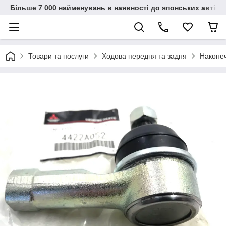
Більше 7 000 найменувань в наявності до японських автіво
Товари та послуги
Ходова передня та задня
Наконе