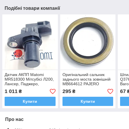
Подібні товари компанії
Датчик АКПП Matomi
Оригінальний сальник
Шпил
MR518300 Мітсубісі Л200,
заднього моста зовнішній
Q37
Лансер, Паджеро,
MB664612 PAJERO
Ваго
Паджеро Спорт 2001-2018
Паджеро Вагон, Л200,
MB5
1 011
295
67
₴
₴
OEM MR518300
PAJERO Паджеро Спорт
Купити
Купити
Про нас