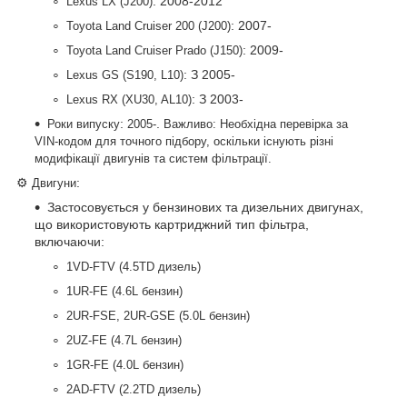
: 2008-2012
Lexus LX (J200)
: 2007-
Toyota Land Cruiser 200 (J200)
: 2009-
Toyota Land Cruiser Prado (J150)
: З 2005-
Lexus GS (S190, L10)
: З 2003-
Lexus RX (XU30, AL10)
:
.
Роки випуску
2005-
Важливо: Необхідна перевірка за
VIN-кодом для точного підбору, оскільки існують різні
модифікації двигунів та систем фільтрації.
⚙️
:
Двигуни
Застосовується у бензинових та дизельних двигунах,
що використовують картриджний тип фільтра,
включаючи:
1VD-FTV (4.5TD дизель)
1UR-FE (4.6L бензин)
2UR-FSE, 2UR-GSE (5.0L бензин)
2UZ-FE (4.7L бензин)
1GR-FE (4.0L бензин)
2AD-FTV (2.2TD дизель)