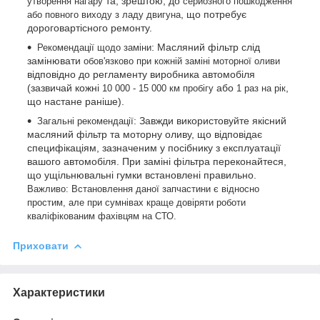
та, зрештою, до
утворення нагару
серйозного пошкодження
, що потребує
або повного виходу з ладу двигуна
дороговартісного ремонту.
: Масляний фільтр слід
Рекомендації щодо заміни
замінювати
обов'язково при кожній заміні моторної оливи
відповідно до регламенту виробника автомобіля
(зазвичай кожні
або
,
10 000 - 15 000 км пробігу
1 раз на рік
що настане раніше).
: Завжди використовуйте якісний
Загальні рекомендації
масляний фільтр та моторну оливу, що відповідає
специфікаціям, зазначеним у посібнику з експлуатації
вашого автомобіля. При заміні фільтра переконайтеся,
що ущільнювальні гумки встановлені правильно.
Важливо: Встановлення даної запчастини є відносно
простим, але при сумнівах краще довіряти роботи
кваліфікованим фахівцям на СТО.
Приховати
Характеристики