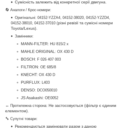
Сумісність залежить від конкретної серії двигуна.
🔄
:
Аналоги / Крос-номери
:
,
,
,
Оригінальні
04152-YZZA4
04152-38020
04152-YZZD4
,
(різні ревізії та сумісні номери
04152-38010
04152-37010
Toyota/Lexus).
:
Замінники
MANN-FILTER:
HU 815/2 x
MAHLE ORIGINAL:
OX 430 D
BOSCH:
F 026 407 003
FILTRON:
OE 685/8
KNECHT:
OX 430 D
PURFLUX:
L403
DENSO:
DCO050010
JS Asakashi:
OE0052
↔
: Не застосовується (фільтр є єдиним
Протилежна сторона
елементом).
🔧
:
Супутні товари
Рекомендується замінювати разом з даною