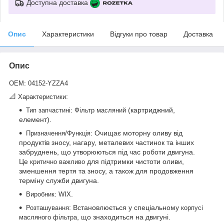
Доступна доставка
Опис
Характеристики
Відгуки про товар
Доставка
Опис
:
OEM
04152-YZZA4
📐
:
Характеристики
:
(картриджний,
Тип запчастині
Фільтр масляний
елемент).
: Очищає моторну оливу від
Призначення/Функція
продуктів зносу, нагару, металевих частинок та інших
забруднень, що утворюються під час роботи двигуна.
Це
для підтримки чистоти оливи,
критично важливо
зменшення тертя та зносу, а також для продовження
терміну служби двигуна.
:
.
Виробник
WIX
: Встановлюється у спеціальному
Розташування
корпусі
, що знаходиться на двигуні.
масляного фільтра