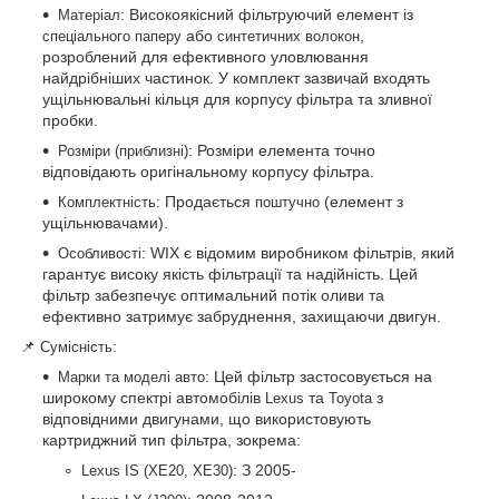
: Високоякісний фільтруючий елемент із
Матеріал
або
,
спеціального паперу
синтетичних волокон
розроблений для ефективного уловлювання
найдрібніших частинок. У комплект зазвичай входять
ущільнювальні кільця для корпусу фільтра та зливної
пробки.
: Розміри елемента точно
Розміри (приблизні)
відповідають оригінальному корпусу фільтра.
: Продається
(елемент з
Комплектність
поштучно
ущільнювачами).
: WIX є відомим виробником фільтрів, який
Особливості
гарантує високу якість фільтрації та надійність. Цей
фільтр забезпечує оптимальний потік оливи та
ефективно затримує забруднення, захищаючи двигун.
📌
:
Сумісність
: Цей фільтр застосовується на
Марки та моделі авто
широкому спектрі автомобілів
та
з
Lexus
Toyota
відповідними двигунами, що використовують
картриджний тип фільтра, зокрема:
: З 2005-
Lexus IS (XE20, XE30)