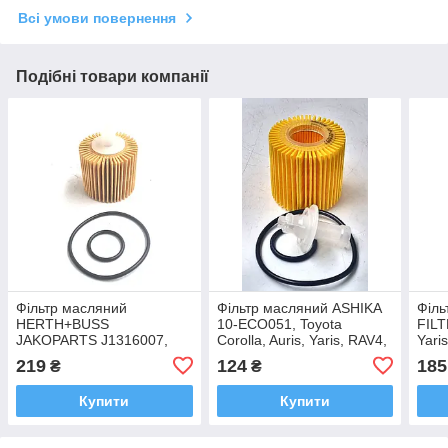
Всі умови повернення
Подібні товари компанії
Фільтр масляний
Фільтр масляний ASHIKA
Філь
HERTH+BUSS
10-ECO051, Toyota
FILT
JAKOPARTS J1316007,
Corolla, Auris, Yaris, RAV4,
Yaris
Toyota Yaris, RAV4, Auris,
Avensis 2005- OEM 04152-
Priu
219
124
185
₴
₴
Corolla 2005-2013 OEM
YZZA6
OEM
04152-YZZA6
Купити
Купити