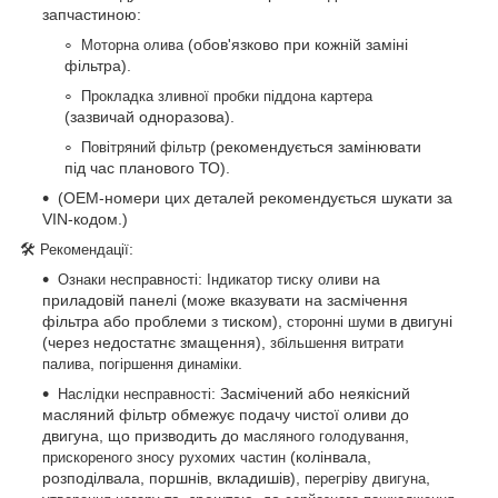
запчастиною:
(обов'язково при кожній заміні
Моторна олива
фільтра).
Прокладка зливної пробки піддона картера
(зазвичай одноразова).
(рекомендується замінювати
Повітряний фільтр
під час планового ТО).
(OEM-номери цих деталей рекомендується шукати за
VIN-кодом.)
🛠
:
Рекомендації
:
на
Ознаки несправності
Індикатор тиску оливи
приладовій панелі (може вказувати на засмічення
фільтра або проблеми з тиском),
в двигуні
сторонні шуми
(через недостатнє змащення),
збільшення витрати
,
.
палива
погіршення динаміки
: Засмічений або неякісний
Наслідки несправності
масляний фільтр обмежує подачу чистої оливи до
двигуна, що призводить до
,
масляного голодування
(колінвала,
прискореного зносу рухомих частин
розподілвала, поршнів, вкладишів),
,
перегріву двигуна