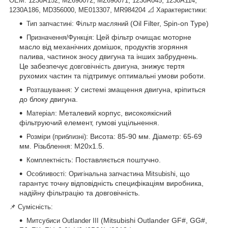
OEM:
1230A152
MZ690072
MZ690071
1230A045
1230A114
,
,
,
1230A186
MD356000
ME013307
MR984204
📐 Характеристики:
:
(Oil Filter, Spin-on Type)
Тип запчастині
Фільтр масляний
: Цей фільтр очищає моторне
Призначення/Функція
масло від механічних домішок, продуктів згоряння
палива, частинок зносу двигуна та інших забруднень.
Це забезпечує
, знижує тертя
довговічність двигуна
рухомих частин та підтримує оптимальні умови роботи.
: У системі змащення двигуна, кріпиться
Розташування
до блоку двигуна.
: Металевий корпус, високоякісний
Матеріал
фільтруючий елемент, гумові ущільнення.
: Висота: 85-90 мм. Діаметр: 65-69
Розміри (приблизні)
мм. Різьблення: M20x1.5.
: Поставляється поштучно.
Комплектність
:
, що
Особливості
Оригінальна запчастина Mitsubishi
гарантує точну відповідність специфікаціям виробника,
надійну фільтрацію та довговічність.
📌 Сумісність:
(Mitsubishi Outlander GF#, GG#,
Митсубиси Outlander III