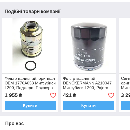
Подібні товари компанії
Фільтр паливний, оригінал
Фільтр масляний
Свіч
OEM 1770A053 Митсубиси
DENCKERMANN A210047
ориг
L200, Паджеро, Паджеро
Митсубиси L200, Pajero
Митс
Спорт 2005-
Sport 1996-2009 OEM
Спор
1 955
421
3 2
₴
₴
1230A114
Outl
Купити
Купити
Про нас