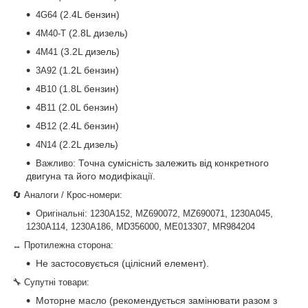
(2.4L бензин)
4G64
(2.8L дизель)
4M40-T
(3.2L дизель)
4M41
(1.2L бензин)
3A92
(1.8L бензин)
4B10
(2.0L бензин)
4B11
(2.4L бензин)
4B12
(2.2L дизель)
4N14
: Точна сумісність залежить від конкретного
Важливо
двигуна та його модифікації.
🔄 Аналоги / Крос-номери:
:
,
,
,
,
Оригінальні
1230A152
MZ690072
MZ690071
1230A045
,
,
,
,
1230A114
1230A186
MD356000
ME013307
MR984204
↔ Протилежна сторона:
Не застосовується (цілісний елемент).
🔧 Супутні товари:
Моторне масло (рекомендується замінювати разом з