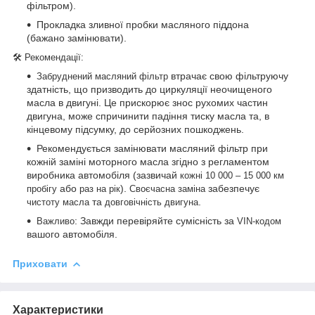
фільтром).
Прокладка зливної пробки масляного піддона
(бажано замінювати).
🛠 Рекомендації:
втрачає свою фільтруючу
Забруднений масляний фільтр
здатність, що призводить до циркуляції неочищеного
масла в двигуні. Це прискорює знос рухомих частин
двигуна, може спричинити падіння тиску масла та, в
кінцевому підсумку, до серйозних пошкоджень.
Рекомендується замінювати масляний фільтр при
кожній заміні моторного масла згідно з регламентом
виробника автомобіля (зазвичай
кожні 10 000 – 15 000 км
або
).
забезпечує
пробігу
раз на рік
Своєчасна заміна
та
.
чистоту масла
довговічність двигуна
: Завжди перевіряйте сумісність за
Важливо
VIN-кодом
вашого автомобіля.
Приховати
Характеристики