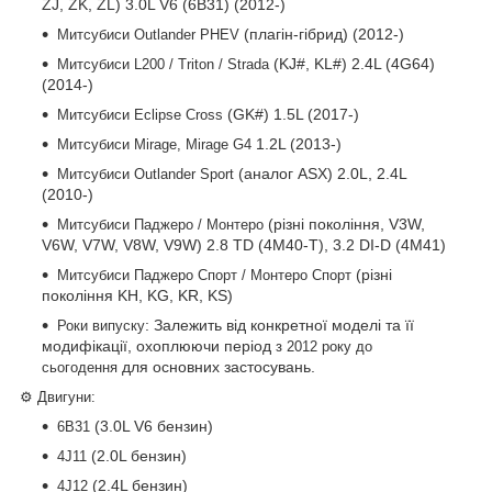
ZJ, ZK, ZL) 3.0L V6 (6B31) (2012-)
(плагін-гібрид) (2012-)
Митсубиси Outlander PHEV
(KJ#, KL#) 2.4L (4G64)
Митсубиси L200 / Triton / Strada
(2014-)
(GK#) 1.5L (2017-)
Митсубиси Eclipse Cross
1.2L (2013-)
Митсубиси Mirage, Mirage G4
(аналог ASX) 2.0L, 2.4L
Митсубиси Outlander Sport
(2010-)
(різні покоління, V3W,
Митсубиси Паджеро / Монтеро
V6W, V7W, V8W, V9W) 2.8 TD (4M40-T), 3.2 DI-D (4M41)
(різні
Митсубиси Паджеро Спорт / Монтеро Спорт
покоління KH, KG, KR, KS)
: Залежить від конкретної моделі та її
Роки випуску
модифікації, охоплюючи період
з 2012 року до
для основних застосувань.
сьогодення
⚙️ Двигуни:
(3.0L V6 бензин)
6B31
(2.0L бензин)
4J11
(2.4L бензин)
4J12