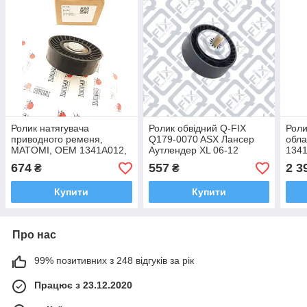
Ролик натягувача
Ролик обвідний Q-FIX
Роли
приводного ременя,
Q179-0070 ASX Лансер
обла
MATOMI, OEM 1341A012,
Аутлендер XL 06-12
134
Outlander XL 3.0 2006-
1341A029, 1341A005,
Мітс
674
557
2 3
₴
₴
MW400125
Аутл
Купити
Купити
Про нас
99% позитивних з 248 відгуків за рік
Працює з 23.12.2020