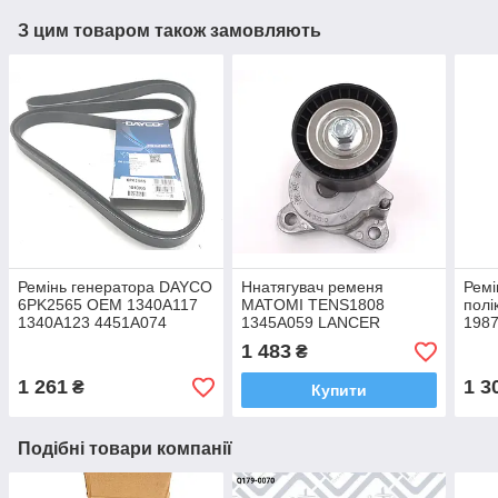
З цим товаром також замовляють
Ремінь генератора DAYCO
Ннатягувач ременя
Ремі
6PK2565 OEM 1340A117
MATOMI TENS1808
полі
1340A123 4451A074
1345A059 LANCER
198
4451A114 ASX Lancer
OUTLANDER
134
1 483
₴
Outlander
OUTLANDER,
445
Lanc
1 261
1 3
₴
Купити
Подібні товари компанії