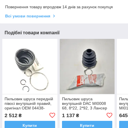
Повернення товару впродовж 14 днів за рахунок покупця
Всі умови повернення
Подібні товари компанії
Пильовик шруса передній
Пильовик шруса
Пил
півосі внутрішній правий,
внутрішній DAC MI0008
внут
оригінал OEM 04438-
68, 8*22, 2*92, 3 Лансер
MI01
42180 Тойота Камрі,
3817A007
3817
2 512
1 137
645
₴
₴
Тойота РАВ4 2005-н.ч.
Аут
Купити
Купити