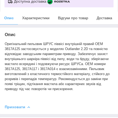
Доступна доставка
Опис
Характеристики
Відгуки про товар
Доставка
Опис
Оригінальний пильовик ШРУС піввісі внутрішній правий OEM
3817A125 застосовується у моделях Outlander 2.2D та повністю
відповідає заводським параметрам приводу. Забезпечує захист
внутрішнього шарніра піввісі від пилу, води та бруду, зберігаючи
мастило всередині і подовжуючи ресурс ШРУСа. OEM номери
3817A125, 3817A117 і 3817A014 є взаємозамінними. Пильовик
виготовлений з еластичного термостійкого матеріалу, стійкого до
розривів і перепадів температур. Рекомендується до заміни при
появі тріщин, підтікання мастила або характерних звуків від
приводу під час поворотів чи прискорення.
Приховати