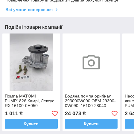
Всі умови повернення
Подібні товари компанії
Помпа MATOMI
Водяна помпа оригінал
Насо
PUMP1826 Камрі, Лексус
293000W090 OEM 29300-
дви
RX 16100-0H050
0W090, 16100-28040
PUM
Тойота Камрі Рав4 Лексус
L200
1 011
24 073
2 6
₴
₴
ЕС 2006-2015
200
Купити
Купити