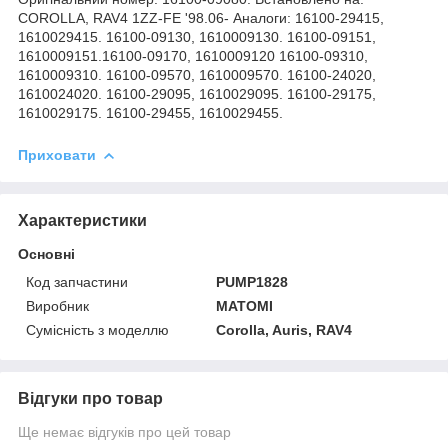
COROLLA, RAV4 1ZZ-FE '98.06- Аналоги: 16100-29415,
1610029415. 16100-09130, 1610009130. 16100-09151,
1610009151.16100-09170, 1610009120 16100-09310,
1610009310. 16100-09570, 1610009570. 16100-24020,
1610024020. 16100-29095, 1610029095. 16100-29175,
1610029175. 16100-29455, 1610029455.
Приховати
Характеристики
Основні
Код запчастини
PUMP1828
Виробник
MATOMI
Сумісність з моделлю
Corolla, Auris, RAV4
Відгуки про товар
Ще немає відгуків про цей товар