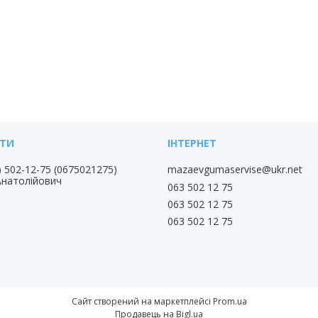
) 502-12-75
0675021275
mazaevgumaservise@ukr.net
Анатолійович
063 502 12 75
063 502 12 75
063 502 12 75
Сайт створений на маркетплейсі
Prom.ua
Продавець на Bigl.ua