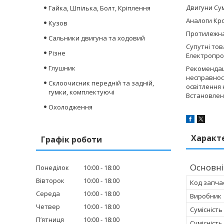
Двигуни Сум
Гайка, Шпілька, Болт, Кріплення
Аналоги Кро
Кузов
Протилежна
Сальники двигуна та ходовий
Супутні то
Різне
Електропро
Глушник
Рекомендаці
несправнос
Склоочисник передній та задній,
освітлення 
гумки, комплектуючі
Встановленн
Охолодження
Характ
Графік роботи
Основні
Понеділок
10:00
18:00
Вівторок
10:00
18:00
Код запча
Середа
10:00
18:00
Виробник
Четвер
10:00
18:00
Сумісність
Пʼятниця
10:00
18:00
Сумісність