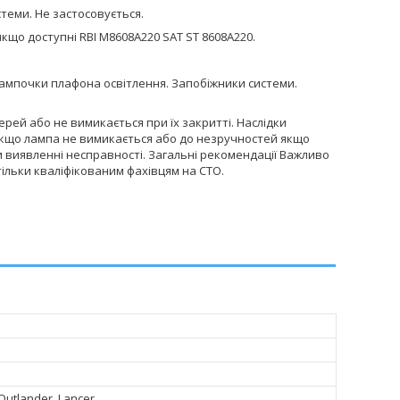
теми. Не застосовується.
якщо доступні RBI M8608A220 SAT ST 8608A220.
ампочки плафона освітлення. Запобіжники системи.
.
рей або не вимикається при їх закритті. Наслідки
кщо лампа не вимикається або до незручностей якщо
 виявленні несправності. Загальні рекомендації Важливо
ільки кваліфікованим фахівцям на СТО.
 Outlander, Lancer