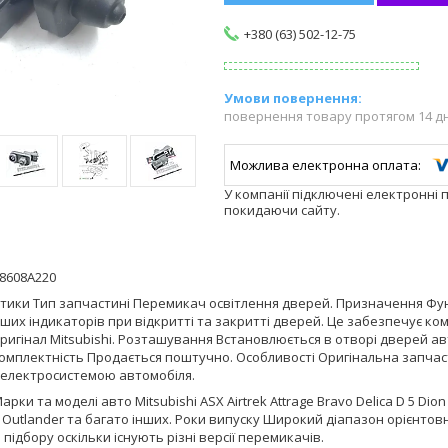
+380 (63) 502-12-75
повернення товару протягом 14 д
У компанії підключені електронні 
покидаючи сайту.
8608A220
тики Тип запчастині Перемикач освітлення дверей. Призначення Фу
нших індикаторів при відкритті та закритті дверей. Це забезпечує ком
игінал Mitsubishi. Розташування Встановлюється в отворі дверей ав
Комплектність Продається поштучно. Особливості Оригінальна запчас
з електросистемою автомобіля.
арки та моделі авто Mitsubishi ASX Airtrek Attrage Bravo Delica D 5 Dion
a Outlander та багато інших. Роки випуску Широкий діапазон орієнтов
 підбору оскільки існують різні версії перемикачів.