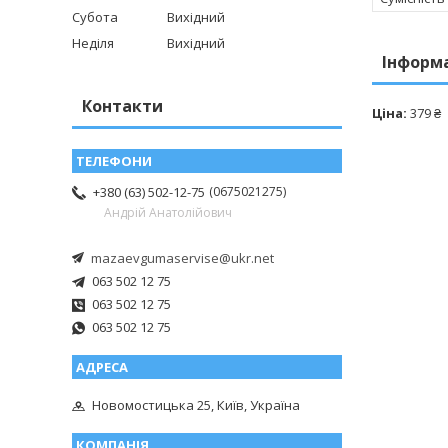
Субота
Вихідний
Неділя
Вихідний
Інформ
Контакти
Ціна:
379 ₴
0675021275
+380 (63) 502-12-75
Андрій Анатолійович
mazaevgumaservise@ukr.net
063 502 12 75
063 502 12 75
063 502 12 75
Новомостицька 25, Київ, Україна