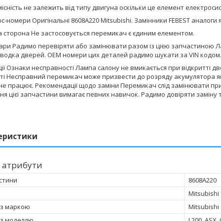
існість не залежить від типу двигуна оскільки це елемент електросис
с-номери Оригінальні 8608A220 Mitsubishi. Замінники FEBEST аналоги 
 сторона Не застосовується перемикач є єдиним елементом.
вари Радимо перевіряти або замінювати разом із цією запчастиною Л
водка дверей. ОЕМ номери цих деталей радимо шукати за VIN кодом
ї Ознаки несправності Лампа салону не вмикається при відкритті две
ті Несправний перемикач може призвести до розряду акумулятора я
не працює. Рекомендації щодо заміни Перемикач слід замінювати при
я цієї запчастини вимагає певних навичок. Радимо довіряти заміну т
еристики
 атрибути
стини
8608A220
Mitsubishi
 з маркою
Mitsubishi
 з моделлю
L200, ASX,