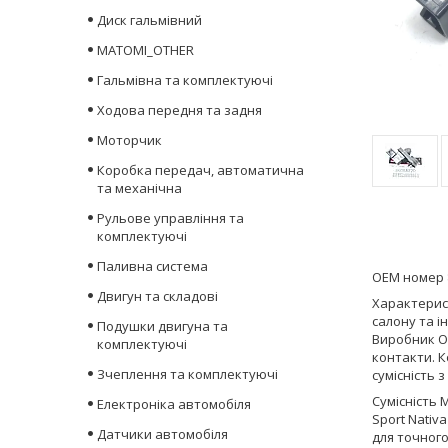
Диск гальмівний
MATOMI_OTHER
Гальмівна та комплектуючі
Ходова передня та задня
Моторчик
Коробка передач, автоматична
та механічна
Рульове управління та
комплектуючі
Паливна система
ОЕМ номер 
Двигун та складові
Характерис
салону та і
Подушки двигуна та
Виробник Ор
комплектуючі
контакти. 
Зчеплення та комплектуючі
сумісність 
Сумісність М
Електроніка автомобіля
Sport Nativ
Датчики автомобіля
для точного