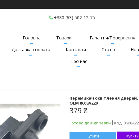
+380 (63) 502-12-75
Головна
Товари
Гарантія/Повернення
Доставка і оплата
Контакти
Статті
Нов
Про нас
Перемикач освітлення дверей, ор
OEM 8608A220
379 ₴
Готово до відправки
Код:
8608A22
Купити
Купити