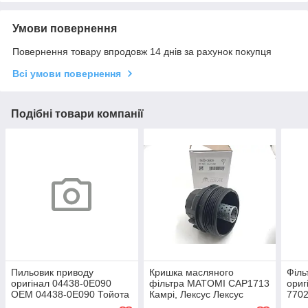
Умови повернення
Повернення товару впродовж 14 днів за рахунок покупця
Всі умови повернення
Подібні товари компанії
Пильовик приводу
Кришка масляного
Філь
оригінал 04438-0E090
фільтра MATOMI CAP1713
ориг
OEM 04438-0E090 Тойота
Камрі, Лексус Лексус
7702
Хайлендер, Лексус RX
Хайлендер 15620-36020
Камр