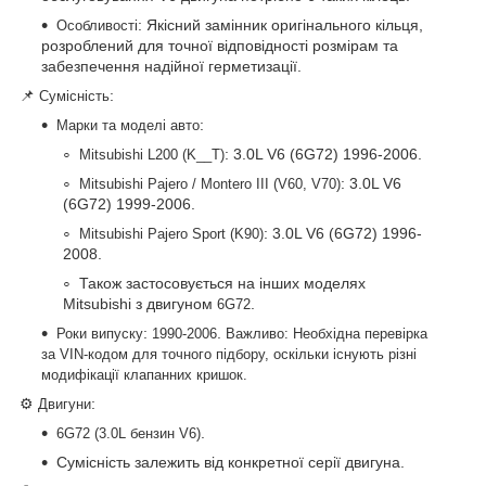
: Якісний замінник оригінального кільця,
Особливості
розроблений для точної відповідності розмірам та
забезпечення надійної герметизації.
📌
:
Сумісність
:
Марки та моделі авто
: 3.0L V6 (6G72) 1996-2006.
Mitsubishi L200 (K__T)
: 3.0L V6
Mitsubishi Pajero / Montero III (V60, V70)
(6G72) 1999-2006.
: 3.0L V6 (6G72) 1996-
Mitsubishi Pajero Sport (K90)
2008.
Також застосовується на інших моделях
Mitsubishi з двигуном
.
6G72
:
.
Роки випуску
1990-2006
Важливо: Необхідна перевірка
за VIN-кодом для точного підбору, оскільки існують різні
модифікації клапанних кришок.
⚙️
:
Двигуни
.
6G72 (3.0L бензин V6)
Сумісність залежить від конкретної серії двигуна.