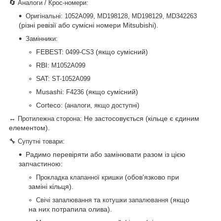
🔄
:
Аналоги / Крос-номери
:
,
,
,
Оригінальні
1052A099
MD198128
MD198129
MD342263
(різні ревізії або сумісні номери Mitsubishi).
:
Замінники
FEBEST:
(якщо сумісний)
0499-CS3
RBI:
M1052A099
SAT:
ST-1052A099
Musashi:
(якщо сумісний)
F4236
Corteco:
(аналоги, якщо доступні)
↔
: Не застосовується (кільце є єдиним
Протилежна сторона
елементом).
🔧
:
Супутні товари
Радимо перевіряти або замінювати разом із цією
запчастиною:
(обов'язково при
Прокладка клапанної кришки
заміні кільця).
та
(якщо
Свічі запалювання
котушки запалювання
на них потрапила олива).