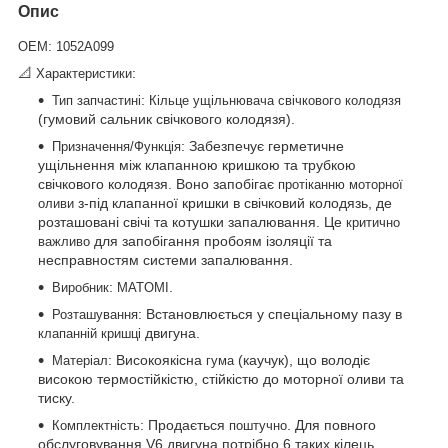
Опис
:
OEM
1052A099
📐
:
Характеристики
:
Тип запчастині
Кільце ущільнювача свічкового колодязя
(гумовий сальник свічкового колодязя).
: Забезпечує герметичне
Призначення/Функція
ущільнення між клапанною кришкою та трубкою
свічкового колодязя. Воно запобігає
протіканню моторної
з-під клапанної кришки в свічковий колодязь, де
оливи
розташовані свічі та котушки запалювання. Це
критично
для запобігання пробоям ізоляції та
важливо
несправностям системи запалювання.
:
.
Виробник
MATOMI
: Встановлюється у спеціальному пазу в
Розташування
двигуна.
клапанній кришці
: Високоякісна
(каучук), що володіє
Матеріал
гума
високою термостійкістю, стійкістю до моторної оливи та
тиску.
: Продається
. Для повного
Комплектність
поштучно
обслуговування V6 двигуна потрібно 6 таких кілець.