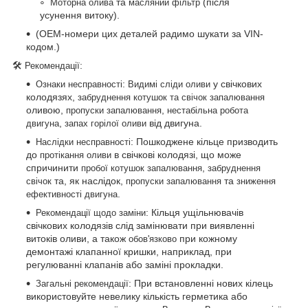
та
(після
Моторна олива
масляний фільтр
усунення витоку).
(OEM-номери цих деталей радимо шукати за VIN-
кодом.)
🛠
:
Рекомендації
:
у свічкових
Ознаки несправності
Видимі сліди оливи
колодязях,
забруднення котушок та свічок запалювання
оливою,
,
пропуски запалювання
нестабільна робота
,
від двигуна.
двигуна
запах горілої оливи
: Пошкоджене кільце призводить
Наслідки несправності
до
в свічкові колодязі, що може
протікання оливи
спричинити
,
пробої котушок запалювання
забруднення
та, як наслідок,
та
свічок
пропуски запалювання
зниження
.
ефективності двигуна
: Кільця ущільнювачів
Рекомендації щодо заміни
свічкових колодязів слід замінювати при виявленні
витоків оливи, а також
при кожному
обов'язково
демонтажі клапанної кришки, наприклад, при
регулюванні клапанів або заміні прокладки.
: При встановленні нових кілець
Загальні рекомендації
використовуйте невелику кількість герметика або